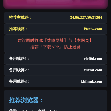
推荐主线路：
34.96.227.59:31204
推荐线路：
i9zciw.com
建议同时收藏【线路网址】与【本网页】
推荐『下载APP』 防止迷路
备用线路1：
rlvf0d.com
备用线路2：
x8xmt.com
备用线路3：
khfnmk.com
推荐浏览器：