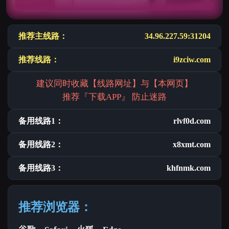
推荐主线路：
34.96.227.59:31204
推荐线路：
i9zciw.com
建议同时收藏【线路网址】与【本网页】
推荐『下载APP』 防止迷路
备用线路1：
rlvf0d.com
备用线路2：
x8xmt.com
备用线路3：
khfnmk.com
推荐浏览器：