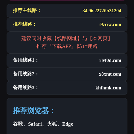
推荐主线路：
34.96.227.59:31204
推荐线路：
i9zciw.com
建议同时收藏【线路网址】与【本网页】
推荐『下载APP』 防止迷路
备用线路1：
rlvf0d.com
备用线路2：
x8xmt.com
备用线路3：
khfnmk.com
推荐浏览器：
谷歌、Safari、火狐、Edge